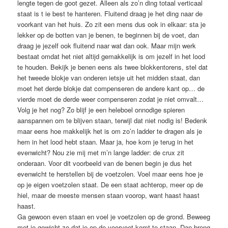
lengte tegen de goot gezet. Alleen als zo’n ding totaal verticaal
staat is t ie best te hanteren. Fluitend draag je het ding naar de
voorkant van het huis. Zo zit een mens dus ook in elkaar: sta je
lekker op de botten van je benen, te beginnen bij de voet, dan
draag je jezelf ook fluitend naar wat dan ook. Maar mijn werk
bestaat omdat het niet altijd gemakkelijk is om jezelf in het lood
te houden. Bekijk je benen eens als twee blokkentorens, stel dat
het tweede blokje van onderen ietsje uit het midden staat, dan
moet het derde blokje dat compenseren de andere kant op… de
vierde moet de derde weer compenseren zodat je niet omvalt…
Volg je het nog? Zo blijf je een heleboel onnodige spieren
aanspannen om te blijven staan, terwijl dat niet nodig is! Bedenk
maar eens hoe makkelijk het is om zo’n ladder te dragen als je
hem in het lood hebt staan. Maar ja, hoe kom je terug in het
evenwicht? Nou zie mij met m’n lange ladder: de crux zit
onderaan. Voor dit voorbeeld van de benen begin je dus het
evenwicht te herstellen bij de voetzolen. Voel maar eens hoe je
op je eigen voetzolen staat. De een staat achterop, meer op de
hiel, maar de meeste mensen staan voorop, want haast haast
haast.
Ga gewoon even staan en voel je voetzolen op de grond. Beweeg
met je gewicht zo dat je op de voorvoet komt te staan. Dan breng